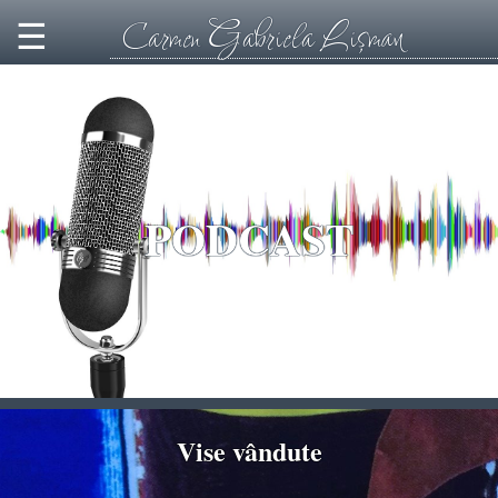
Carmen Gabriela Lişman
☰
PODCAST
Vise vândute