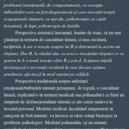
problemă (emo
ț
ional
ă
, de comportament), cu excep
ț
ia
tulbur
ă
rilor care au fost diagnosticate
ș
i care necesit
ă
terapii
ocupa
ț
ionale timpurii, cu specific, psihoterapia cu copiii
î
nseamn
ă
, de fapt, psihoterapie de familie.
Perspectiva sistemică înseamnă, înainte de toate, să nu mai
gândești în termeni de cauzalitate liniară, ci una circulară,
reciprocă.
A are o reac
ț
ie asupra lui B
ș
i determin
ă
la acesta un
r
ă
spuns. Dar B, la r
â
ndul s
ă
u, va avea o reac
ț
ie/un r
ă
spuns ce va
genera
î
n A o nou
ă
reac
ț
ie c
ă
tre B
ș
.a.m.d. Ac
ț
iunea in
ț
ial
ă
declan
ș
eaz
ă
o secven
ț
ă
circular
ă
î
n care fiecare ac
ț
iune
urm
ă
toare afecteaz
ă
î
n mod repetat pe cel
ă
lalt.
Perspectiva tradițională asupra suferinței
emoționale/tulburării mintale presupune, de regulă, o cauzalitate
liniară, explicând-o în termeni medicali sau psihanalitici ca fiind un
simptom de disfuncționalitate internă ce are cauze undeva în
trecutul personal. Modelul medical, încadrând simptomele în
categorii de boli mintale, va încerca să ofere soluții biologice la
probleme psihologice. Modelul psihanalitic (și nu numai)