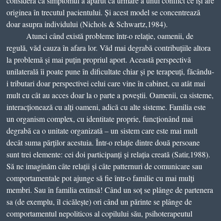
consideră că simptomul a apărut ca urmare a unui conflict ce își are
originea în trecutul pacientului. Și acest model se concentrează
doar asupra individului (Nichols & Schwartz,1984).
Atunci când există probleme într-o relație, oamenii, de
regulă, văd cauza în afara lor. Văd mai degrabă contribuțiile altora
la problemă și mai puțin propriul aport. Această perspectivă
unilaterală îi poate pune în dificultate chiar și pe terapeuți, făcându-
i tributari doar perspectivei celui care vine în cabinet, cu atât mai
mult cu cât au acces doar la o parte a poveștii. Oamenii, ca sisteme,
interacționează cu alți oameni, adică cu alte sisteme. Familia este
un organism complex, cu identitate proprie, funcționând mai
degrabă ca o unitate organizată – un sistem care este mai mult
decât suma părților acestuia. Într-o relație dintre două persoane
sunt trei elemente: cei doi participanți și relația creată (Satir,1988).
Să ne imaginăm câte relații și câte patternuri de comunicare sau
comportamentale pot ajunge să fie într-o familie cu mai mulți
membri. Sau în familia extinsă! Când un soț se plânge de partenera
sa (de exemplu, îl cicălește) ori când un părinte se plânge de
comportamentul nepoliticos al copilului său, psihoterapeutul