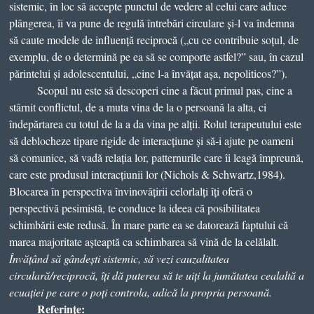
sistemic, în loc să accepte punctul de vedere al celui care aduce
plângerea, îi va pune de regulă întrebări circulare și-l va îndemna
să caute modele de influență reciprocă („cu ce contribuie soțul, de
exemplu, de o determină pe ea să se comporte astfel?” sau, în cazul
părintelui și adolescentului, „cine l-a învățat așa, nepoliticos?”).
Scopul nu este să descoperi cine a făcut primul pas, cine a
stârnit conflictul, de a muta vina de la o persoană la alta, ci
îndepărtarea cu totul de la a da vina pe alții. Rolul terapeutului este
să deblocheze tipare rigide de interacțiune și să-i ajute pe oameni
să comunice, să vadă relația lor, patternurile care îi leagă împreună,
care este produsul interacțiunii lor (Nichols & Schwartz,1984).
Blocarea în perspectiva învinovățirii celorlalți îți oferă o
perspectivă pesimistă, te conduce la ideea că posibilitatea
schimbării este redusă. În mare parte ea se datorează faptului că
marea majoritate așteaptă ca schimbarea să vină de la celălalt.
Învățând să gândești sistemic, să vezi cauzalitatea
circulară/reciprocă, îți dă puterea să te uiți la jumătatea cealaltă a
ecuației pe care o poți controla, adică la propria persoană.
Referințe: