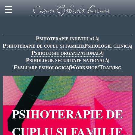
Carmen Gabriela Lişman
☰
Psihoterapie individuală
|
Psihoterapie de cuplu și familie
Psihologie clinică
|
|
Psihologie organizațională
|
Psihologie securitate națională
|
Evaluare psihologică
Workshop/Training
|
PSIHOTERAPIE DE
CUPLU ȘI FAMILIE