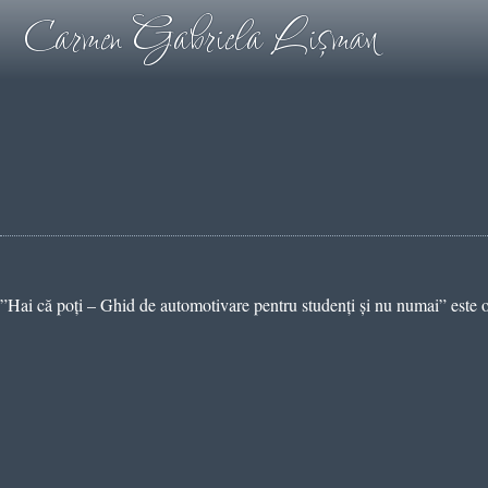
Carmen Gabriela Lişman
”Hai că poți – Ghid de automotivare pentru studenți și nu numai” este