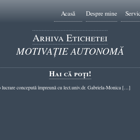
Acasă
Despre mine
Servic
Arhiva Etichetei
MOTIVAȚIE AUTONOMĂ
Hai că poți!
 o lucrare concepută împreună cu lect.univ.dr. Gabriela-Monica […]